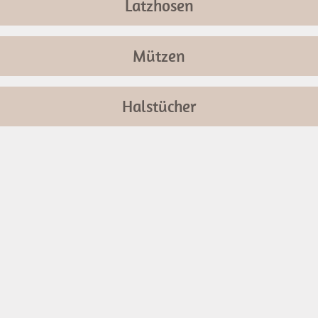
Latzhosen
Mützen
Halstücher