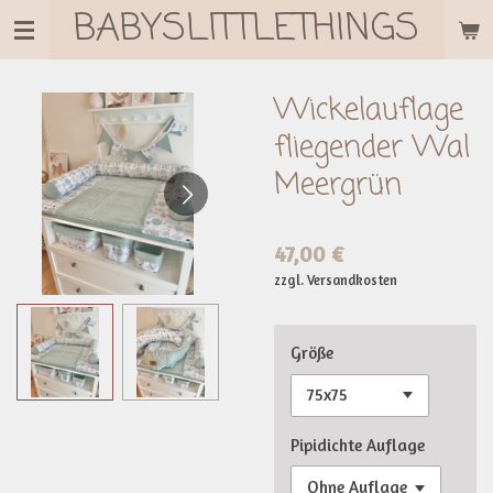
BABYSLITTLETHINGS
Zum
Hauptinhalt
springen
Wickelauflage
fliegender Wal
Meergrün
47,00 €
zzgl. Versandkosten
Größe
Pipidichte Auflage