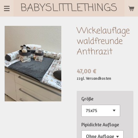
BABYSLITTLETHINGS
Zum
Hauptinhalt
springen
Wickelauflage
waldfreunde
Anthrazit
47,00 €
zzgl. Versandkosten
Größe
Pipidichte Auflage