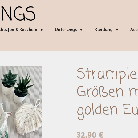
INGS
chlafen & Kuscheln
Unterwegs
Kleidung
Acc
Strample
Größen 
golden E
32,90 €