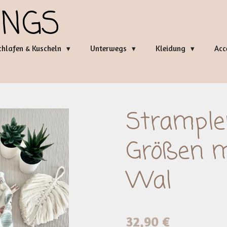
INGS
chlafen & Kuscheln
Unterwegs
Kleidung
Acc
Strample
Größen 
Wal
32,90 €