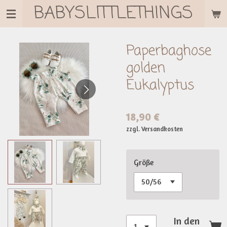
BABYSLITTLETHINGS
Zum
Hauptinhalt
springen
Paperbaghose
golden
Eukalyptus
18,90 €
zzgl. Versandkosten
Größe
In den