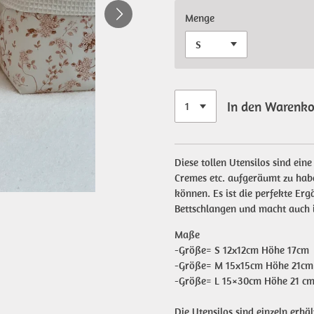
Menge
In den Warenk
Diese tollen Utensilos sind ein
Cremes etc. aufgeräumt zu habe
können. Es ist die perfekte Er
Bettschlangen und macht auch 
Maße
-Größe= S 12x12cm Höhe 17cm
-Größe= M 15x15cm Höhe 21cm
-Größe= L 15×30cm Höhe 21 c
Die Utensilos sind einzeln erhäl