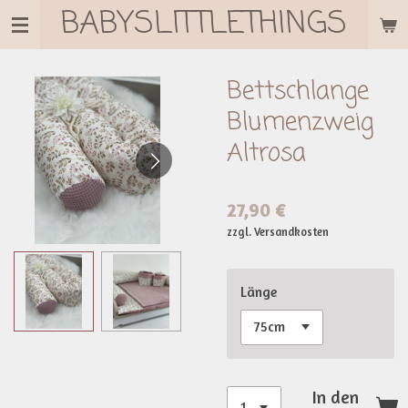
BABYSLITTLETHINGS
Zum
Hauptinhalt
springen
Bettschlange
Blumenzweig
Altrosa
27,90 €
zzgl. Versandkosten
Länge
In den