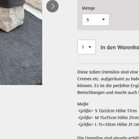
Menge
In den Warenk
Diese tollen Utensilos sind ein
Cremes etc. aufgeräumt zu habe
können. Es ist die perfekte Er
Bettschlangen und macht auch 
Maße
-Größe= S 12x12cm Höhe 17cm
-Größe= M 15x15cm Höhe 21cm
-Größe= L 15×30cm Höhe 21 c
Die Utensilos sind einzeln erhäl