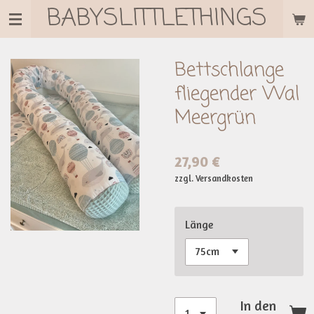
BABYSLITTLETHINGS
Zum
Hauptinhalt
springen
Bettschlange
fliegender Wal
Meergrün
27,90 €
zzgl. Versandkosten
Länge
In den