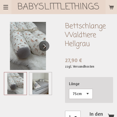
BABYSLITTLETHINGS
Zum
Hauptinhalt
springen
Bettschlange
Waldtiere
Hellgrau
27,90 €
zzgl. Versandkosten
Länge
In den