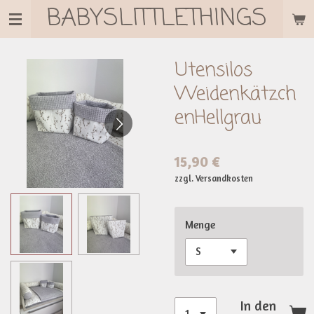
BABYSLITTLETHINGS
Zum
Hauptinhalt
springen
Utensilos
Weidenkätzch
enHellgrau
15,90 €
zzgl. Versandkosten
Menge
In den